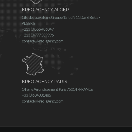
KREO AGENCY ALGER
Cite des travailleurs Groupe 15 lot N 11 Dar El Beida -
ALGERIE
+213 (0)555 486847
+213 (0)777 589996
contact@kreo-agency.com
KREO AGENCY PARIS
14 eme Arrondissement Paris 75014 - FRANCE
+33 (0)634331485
contact@kreo-agency.com