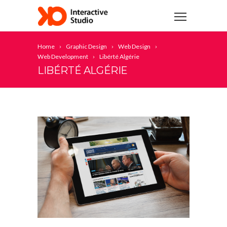
Home
Graphic Design
Web Design
Web Development
Libérté Algérie
LIBÉRTÉ ALGÉRIE