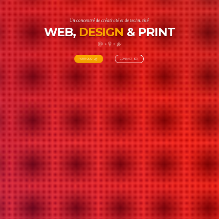
U
n
c
o
n
c
e
n
t
r
é
d
e
c
r
é
a
t
i
v
i
t
é
e
t
d
e
t
e
c
h
n
i
c
i
t
é
WEB,
DESIGN
& PRINT
PORTFOLIO
CONTACT