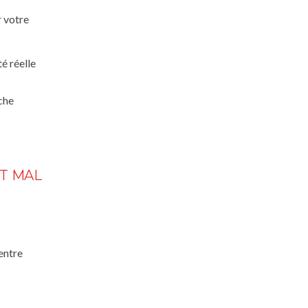
r votre
té réelle
che
NT MAL
entre