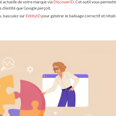
té actuelle de votre marque via
DiscoverID
. Cet outil vous permett
s d’entité que Google perçoit.
es, basculez sur
EntityID
pour générer le balisage correctif et rétabl