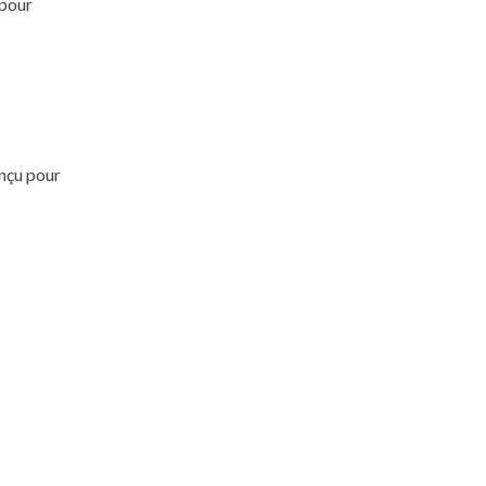
 pour
onçu pour