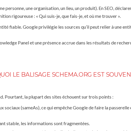
e personne, une organisation, un lieu, un produit). En SEO, déclare
ion rigoureuse : « Qui suis-je, que fais-je, et où me trouver ».
tité fiable. Google privilégie les sources qu’il peut relier à une enti
nowledge Panel et une présence accrue dans les résultats de recher
QUOI LE BALISAGE SCHEMA.ORG EST SOUVE
 Pourtant, la plupart des sites échouent sur trois points :
ux sociaux (
sameAs
), ce qui empêche Google de faire la passerelle 
ant stable, les informations sont fragmentées.